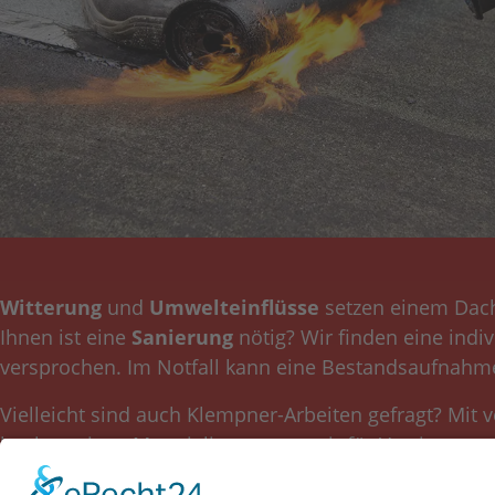
Witterung
und
Umwelteinflüsse
setzen einem Dach 
Ihnen ist eine
Sanierung
nötig? Wir finden eine indiv
versprochen. Im Notfall kann eine Bestandsaufnahme
Vielleicht sind auch Klempner-Arbeiten gefragt? Mit 
hochwertigen Materialien sorgen wir für Verzierung 
Flachdachs, u.a. mit Titanzink, Kupfer, Edelstahl ode