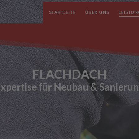
STARTSEITE
ÜBER UNS
LEISTU
FLACHDACH
xpertise für Neubau & Sanieru