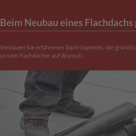
Beim Neubau eines Flachdachs gi
Vertrauen Sie erfahrenen Dach-Experten, die gründl
unsere Flachdächer auf Wunsch.