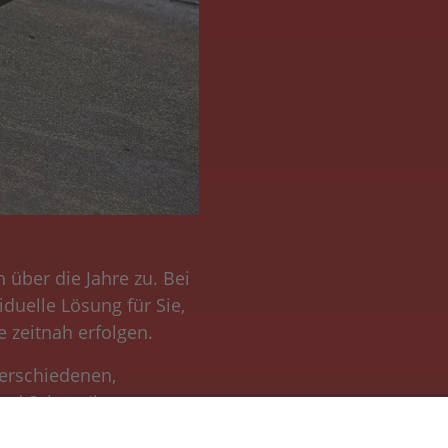
über die Jahre zu. Bei
iduelle Lösung für Sie,
 zeitnah erfolgen.
verschiedenen,
und Schutz Ihres
r Blei. Die Montage von