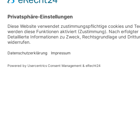
Dachrinnen, Fallrohren, Mauer- und Stehfalzdeckun
darüberhinaus.
Überblick über unsere Leistungen:
Steildach
Klempnerei
Dachdämmung
Dachterrassen, Balkone
Lichtkuppeln
Lichtbänder
Schornstein-Einfassung
Schutzgeländer (Kollektivschutz)